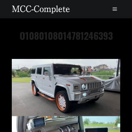
O1080108014781246393