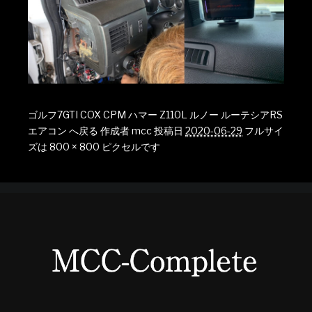
ゴルフ7GTI COX CPM ハマー Z110L ルノー ルーテシアRS
エアコン へ戻る
作成者
mcc
投稿日
2020-06-29
フルサイ
ズは
800 × 800
ピクセルです