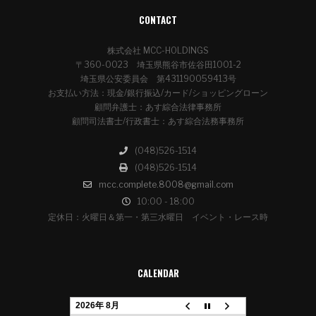
CONTACT
株式会社 MCC-HOLDINGS
〒360-0023 埼玉県熊谷市佐谷田1001-2
埼玉県公安委員会 第431190059413号
お支払い方法：現金/銀行振込/カード/ショッピングローン
顧問弁護士：あす綜合法律事務所
顧問司法書士/行政書士：あす綜合法務事務所
(048)526-1514
(048)526-1514
mcc.complete.8008@gmail.com
10:00 - 18:00
定休日：火曜日＆第一・第三水曜日 イベント・レース時
CALENDAR
2026年 8月