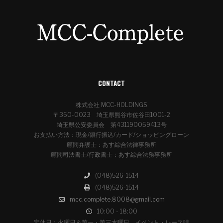
CONTACT
株式会社 MCC-HOLDINGS
〒360-0023 埼玉県熊谷市佐谷田1001-2
埼玉県公安委員会 第431190059413号
お支払い方法：現金/銀行振込/カード/ショッピングローン
顧問弁護士：あす綜合法律事務所
顧問司法書士/行政書士：あす綜合法務事務所
(048)526-1514
(048)526-1514
mcc.complete.8008@gmail.com
10:00 - 18:00
定休日：火曜日＆第一・第三水曜日 イベント・レース時