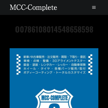
O0786108014548658598