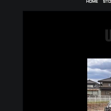
HOME
STO