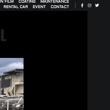
N FILM
COATING
MAINTENANCE
RENTAL CAR
EVENT
CONTACT
L