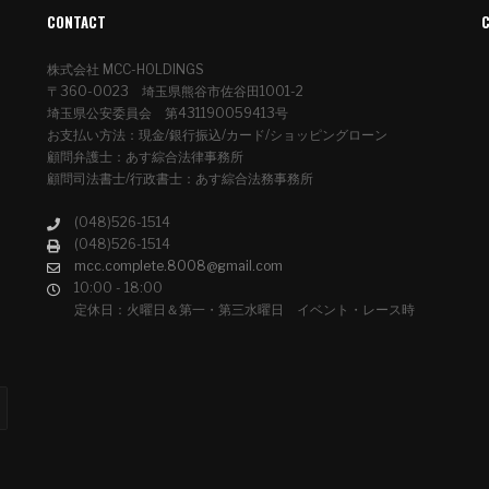
CONTACT
株式会社 MCC-HOLDINGS
〒360-0023 埼玉県熊谷市佐谷田1001-2
埼玉県公安委員会 第431190059413号
お支払い方法：現金/銀行振込/カード/ショッピングローン
顧問弁護士：あす綜合法律事務所
顧問司法書士/行政書士：あす綜合法務事務所
(048)526-1514
(048)526-1514
mcc.complete.8008@gmail.com
10:00 - 18:00
定休日：火曜日＆第一・第三水曜日 イベント・レース時