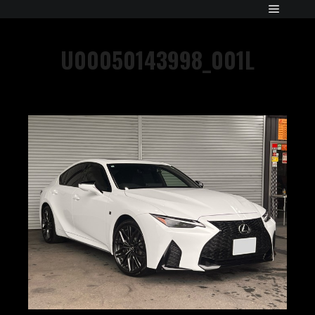
U00050143998_001L