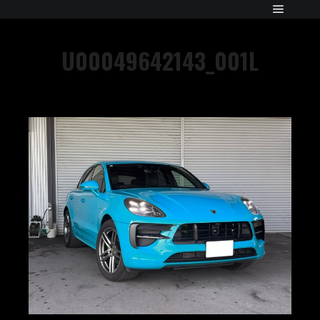
U00049642143_001L