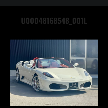
U00048168548_001L