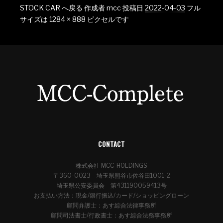
STOCK CAR へ戻る
作成者
mcc
投稿日
2022-04-03
フル
サイズは
1284 × 888
ピクセルです
CONTACT
株式会社 MCC-HOLDINGS
〒360-0023 埼玉県熊谷市佐谷田1001-2
埼玉県公安委員会 第431190059413号
お支払い方法：現金/銀行振込/カード/ショッピングローン
顧問弁護士：あす綜合法律事務所
顧問司法書士/行政書士：あす綜合法務事務所