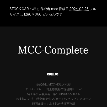
STOCK CAR へ戻る
作成者
mcc
投稿日
2024-02-25
フル
サイズは
1280 × 960
ピクセルです
CONTACT
株式会社 MCC-HOLDINGS
〒360-0023 埼玉県熊谷市佐谷田1001-2
埼玉県公安委員会 第431190059413号
お支払い方法：現金/銀行振込/カード/ショッピングローン
顧問弁護士：あす綜合法律事務所