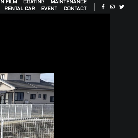
N FILM
COATING
MAINTENANCE
RENTAL CAR
EVENT
CONTACT