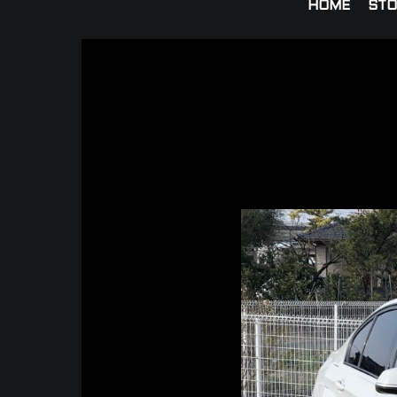
HOME
STO