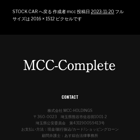
STOCK CAR へ戻る
作成者
mcc
投稿日
2023-11-20
フル
サイズは
2016 × 1512
ピクセルです
CONTACT
株式会社 MCC-HOLDINGS
〒360-0023 埼玉県熊谷市佐谷田1001-2
埼玉県公安委員会 第431190059413号
お支払い方法：現金/銀行振込/カード/ショッピングローン
顧問弁護士：あす綜合法律事務所