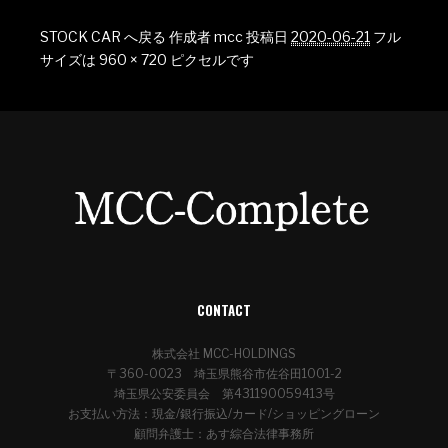
STOCK CAR へ戻る
作成者
mcc
投稿日
2020-06-21
フル
サイズは
960 × 720
ピクセルです
CONTACT
株式会社 MCC-HOLDINGS
〒360-0023 埼玉県熊谷市佐谷田1001-2
埼玉県公安委員会 第431190059413号
お支払い方法：現金/銀行振込/カード/ショッピングローン
顧問弁護士：あす綜合法律事務所