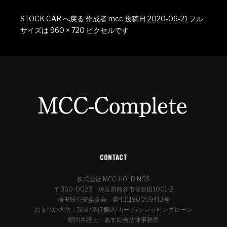
STOCK CAR へ戻る
作成者
mcc
投稿日
2020-06-21
フル
サイズは
960 × 720
ピクセルです
CONTACT
株式会社 MCC-HOLDINGS
〒360-0023 埼玉県熊谷市佐谷田1001-2
埼玉県公安委員会 第431190059413号
お支払い方法：現金/銀行振込/カード/ショッピングローン
顧問弁護士：あす綜合法律事務所