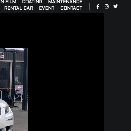
N FILM
COATING
MAINTENANCE
RENTAL CAR
EVENT
CONTACT