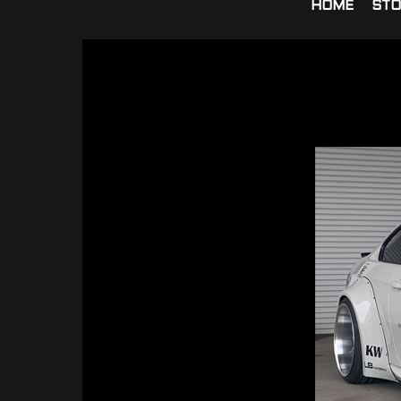
HOME
STO