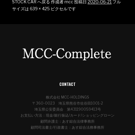
STOCK CAR へ戻る
作成者
mcc
投稿日
2020-06-21
フル
サイズは
639 × 425
ピクセルです
CONTACT
株式会社 MCC-HOLDINGS
〒360-0023 埼玉県熊谷市佐谷田1001-2
埼玉県公安委員会 第431190059413号
お支払い方法：現金/銀行振込/カード/ショッピングローン
顧問弁護士：あす綜合法律事務所
顧問司法書士/行政書士：あす綜合法務事務所