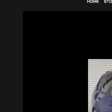
HOME
STO