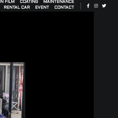
N FILM
COATING
MAINTENANCE
RENTAL CAR
EVENT
CONTACT
R