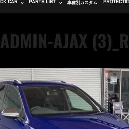
CK CAR
PARTS LIST
PROTECTIO
車種別カスタム
ADMIN-AJAX (3)_