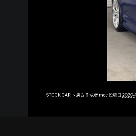
STOCK CAR へ戻る
作成者
mcc
投稿日
2020-