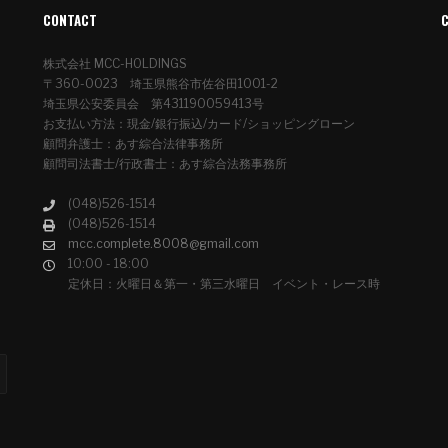
CONTACT
株式会社 MCC-HOLDINGS
〒360-0023 埼玉県熊谷市佐谷田1001-2
埼玉県公安委員会 第431190059413号
お支払い方法：現金/銀行振込/カード/ショッピングローン
顧問弁護士：あす綜合法律事務所
顧問司法書士/行政書士：あす綜合法務事務所
(048)526-1514
(048)526-1514
mcc.complete.8008@gmail.com
10:00 - 18:00
定休日：火曜日＆第一・第三水曜日 イベント・レース時