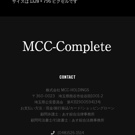
サイズは
1328 × 796
ピクセルです
CONTACT
株式会社 MCC-HOLDINGS
〒360-0023 埼玉県熊谷市佐谷田1001-2
埼玉県公安委員会 第431190059413号
お支払い方法：現金/銀行振込/カード/ショッピングローン
顧問弁護士：あす綜合法律事務所
顧問司法書士/行政書士：あす綜合法務事務所
(048)526-1514