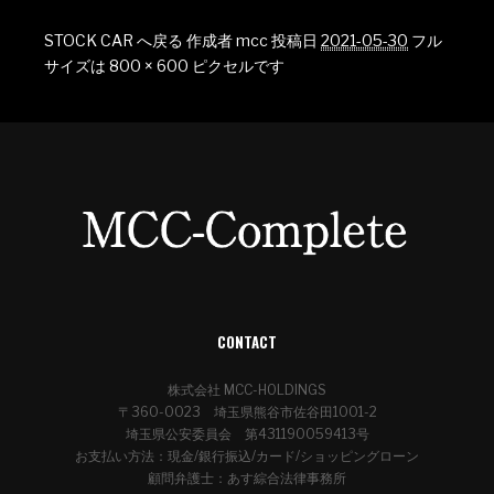
STOCK CAR へ戻る
作成者
mcc
投稿日
2021-05-30
フル
サイズは
800 × 600
ピクセルです
CONTACT
株式会社 MCC-HOLDINGS
〒360-0023 埼玉県熊谷市佐谷田1001-2
埼玉県公安委員会 第431190059413号
お支払い方法：現金/銀行振込/カード/ショッピングローン
顧問弁護士：あす綜合法律事務所