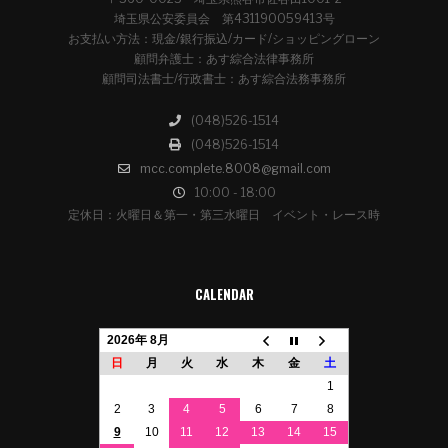
埼玉県公安委員会 第431190059413号
お支払い方法：現金/銀行振込/カード/ショッピングローン
顧問弁護士：あす綜合法律事務所
顧問司法書士/行政書士：あす綜合法務事務所
(048)526-1514
(048)526-1514
mcc.complete.8008@gmail.com
10:00 - 18:00
定休日：火曜日＆第一・第三水曜日 イベント・レース時
CALENDAR
2026年 8月
日
月
火
水
木
金
土
1
2
3
4
5
6
7
8
9
10
11
12
13
14
15