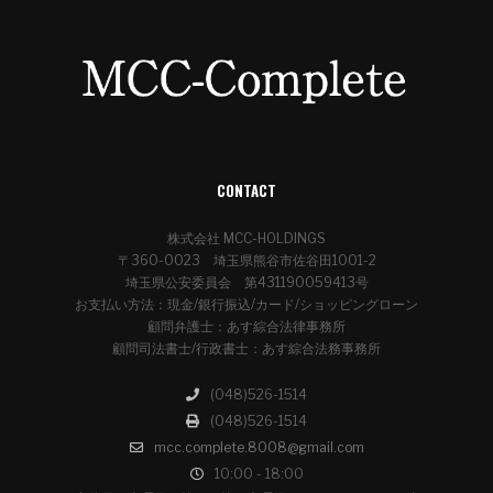
CONTACT
株式会社 MCC-HOLDINGS
〒360-0023 埼玉県熊谷市佐谷田1001-2
埼玉県公安委員会 第431190059413号
お支払い方法：現金/銀行振込/カード/ショッピングローン
顧問弁護士：あす綜合法律事務所
顧問司法書士/行政書士：あす綜合法務事務所
(048)526-1514
(048)526-1514
mcc.complete.8008@gmail.com
10:00 - 18:00