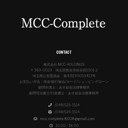
CONTACT
株式会社 MCC-HOLDINGS
〒360-0023 埼玉県熊谷市佐谷田1001-2
埼玉県公安委員会 第431190059413号
お支払い方法：現金/銀行振込/カード/ショッピングローン
顧問弁護士：あす綜合法律事務所
顧問司法書士/行政書士：あす綜合法務事務所
(048)526-1514
(048)526-1514
mcc.complete.8008@gmail.com
10:00 - 18:00