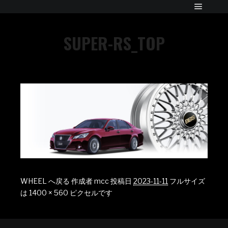
SUPER-RS_TOP
WHEEL へ戻る
作成者
mcc
投稿日
2023-11-11
フルサイズ
は
1400 × 560
ピクセルです