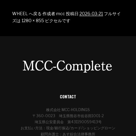
WHEEL へ戻る
作成者
mcc
投稿日
2026-03-21
フルサイ
ズは
1280 × 855
ピクセルです
CONTACT
株式会社 MCC-HOLDINGS
〒360-0023 埼玉県熊谷市佐谷田1001-2
埼玉県公安委員会 第431190059413号
お支払い方法：現金/銀行振込/カード/ショッピングローン
顧問弁護士：あす綜合法律事務所