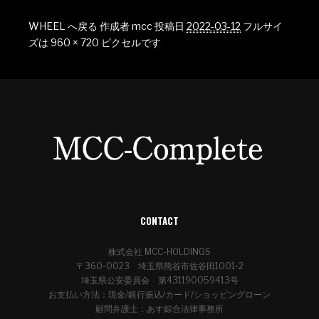
WHEEL へ戻る
作成者
mcc
投稿日
2022-03-12
フルサイ
ズは
960 × 720
ピクセルです
CONTACT
株式会社 MCC-HOLDINGS
〒360-0023 埼玉県熊谷市佐谷田1001-2
埼玉県公安委員会 第431190059413号
お支払い方法：現金/銀行振込/カード/ショッピングローン
顧問弁護士：あす綜合法律事務所