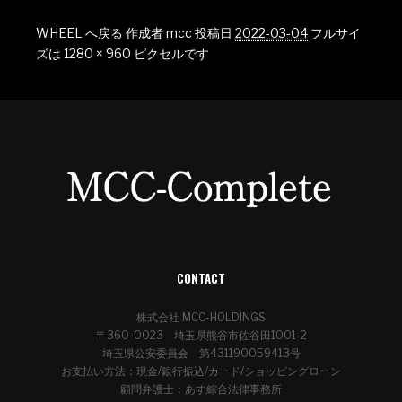
WHEEL へ戻る
作成者
mcc
投稿日
2022-03-04
フルサイ
ズは
1280 × 960
ピクセルです
CONTACT
株式会社 MCC-HOLDINGS
〒360-0023 埼玉県熊谷市佐谷田1001-2
埼玉県公安委員会 第431190059413号
お支払い方法：現金/銀行振込/カード/ショッピングローン
顧問弁護士：あす綜合法律事務所