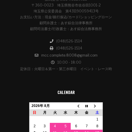
〒360-0023 埼玉県熊谷市佐谷田1001-2
埼玉県公安委員会 第431190059413号
お支払い方法：現金/銀行振込/カード/ショッピングローン
顧問弁護士：あす綜合法律事務所
顧問司法書士/行政書士：あす綜合法務事務所
(048)526-1514
(048)526-1514
mcc.complete.8008@gmail.com
10:00 - 18:00
定休日：火曜日＆第一・第三水曜日 イベント・レース時
CALENDAR
2026年 8月
日
月
火
水
木
金
土
1
2
3
4
5
6
7
8