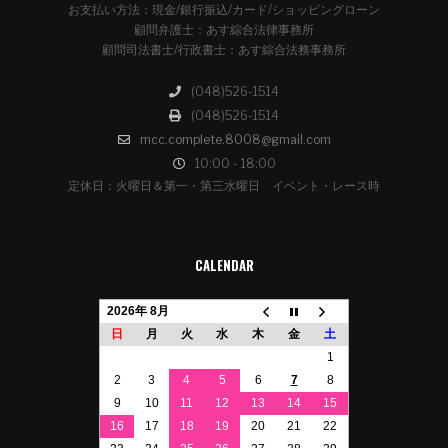
お支払い方法：現金/銀行振込/カード/ショッピングローン
顧問弁護士：あす綜合法律事務所
顧問司法書士/行政書士：あす綜合法務事務所
(048)526-1514
(048)526-1514
mcc.complete.8008@gmail.com
10:00 - 18:00
定休日：火曜日＆第一・第三水曜日 イベント・レース時
CALENDAR
2026年 8月
日
月
火
水
木
金
土
1
2
3
4
5
6
7
8
9
10
11
12
13
14
15
16
17
18
19
20
21
22