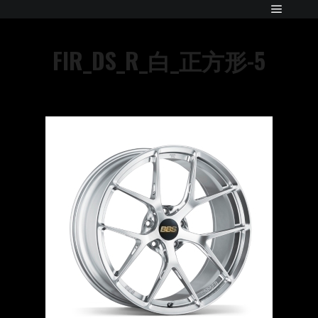
FIR_DS_R_白_正方形-5