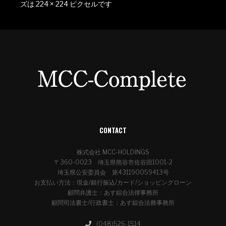
ズは
224 × 224
ピクセルです
CONTACT
株式会社 MCC-HOLDINGS
〒360-0023 埼玉県熊谷市佐谷田1001-2
埼玉県公安委員会 第431190059413号
お支払い方法：現金/銀行振込/カード/ショッピングローン
顧問弁護士：あす綜合法律事務所
顧問司法書士/行政書士：あす綜合法務事務所
(048)526-1514