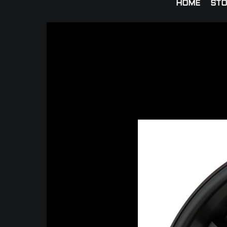
HOME
STO