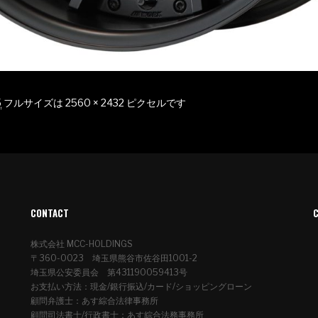
5
フルサイズは
2560 × 2432
ピクセルです
CONTACT
株式会社 MCC-HOLDINGS
〒360-0023 埼玉県熊谷市佐谷田1001-2
埼玉県公安委員会 第431190059413号
お支払い方法：現金/銀行振込/カード/ショッピングローン
顧問弁護士：あす綜合法律事務所
顧問司法書士/行政書士：あす綜合法務事務所