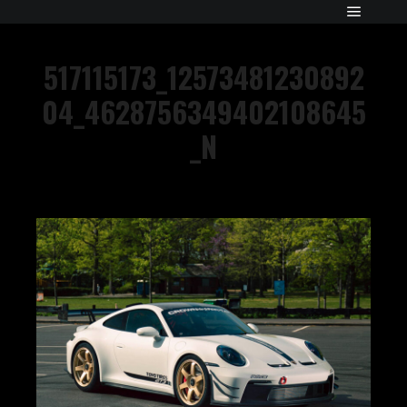
517115173_12573481230892
04_4628756349402108645
_N