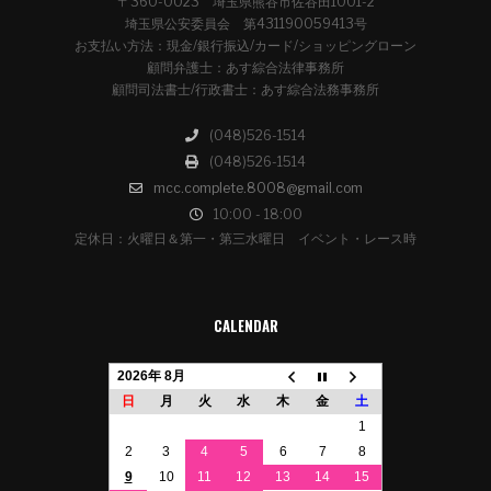
〒360-0023 埼玉県熊谷市佐谷田1001-2
埼玉県公安委員会 第431190059413号
お支払い方法：現金/銀行振込/カード/ショッピングローン
顧問弁護士：あす綜合法律事務所
顧問司法書士/行政書士：あす綜合法務事務所
(048)526-1514
(048)526-1514
mcc.complete.8008@gmail.com
10:00 - 18:00
定休日：火曜日＆第一・第三水曜日 イベント・レース時
CALENDAR
2026年 8月
日
月
火
水
木
金
土
1
2
3
4
5
6
7
8
9
10
11
12
13
14
15