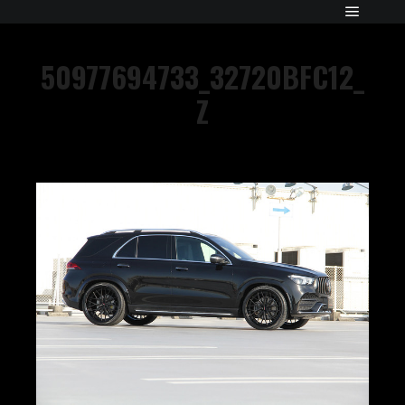
50977694733_32720BFC12_
Z