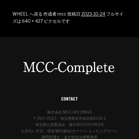
WHEEL へ戻る
作成者
mcc
投稿日
2023-10-24
フルサイ
ズは
640 × 427
ピクセルです
CONTACT
株式会社 MCC-HOLDINGS
〒360-0023 埼玉県熊谷市佐谷田1001-2
埼玉県公安委員会 第431190059413号
お支払い方法：現金/銀行振込/カード/ショッピングローン
顧問弁護士：あす綜合法律事務所