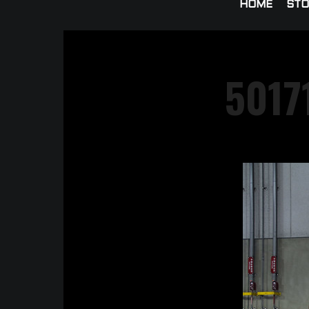
HOME
STO
5017