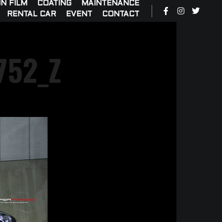
N FILM
COATING
MAINTENANCE
RENTAL CAR
EVENT
CONTACT
752_Z