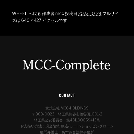
WHEEL へ戻る
作成者
mcc
投稿日
2023-10-24
フルサイ
ズは
640 × 427
ピクセルです
CONTACT
株式会社 MCC-HOLDINGS
〒360-0023 埼玉県熊谷市佐谷田1001-2
埼玉県公安委員会 第431190059413号
お支払い方法：現金/銀行振込/カード/ショッピングローン
顧問弁護士：あす綜合法律事務所