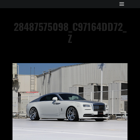
28487575098_C97164DD72_
Z