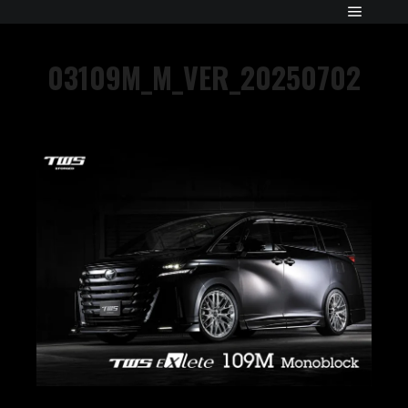
03109M_M_VER_20250702