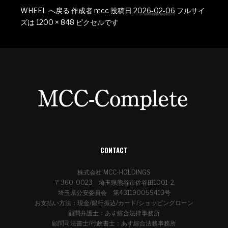
WHEEL へ戻る
作成者
mcc
投稿日
2026-02-06
フルサイ
ズは
1200 × 848
ピクセルです
CONTACT
株式会社 MCC-HOLDINGS
〒360-0023 埼玉県熊谷市佐谷田1001-2
埼玉県公安委員会 第431190059413号
お支払い方法：現金/銀行振込/カード/ショッピングローン
顧問弁護士：あす綜合法律事務所
顧問司法書士/行政書士：あす綜合法務事務所