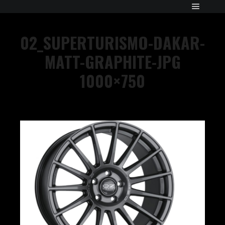
02_SUPERTURISMO-DAKAR-
MATT-GRAPHITE-JPG
1000×750