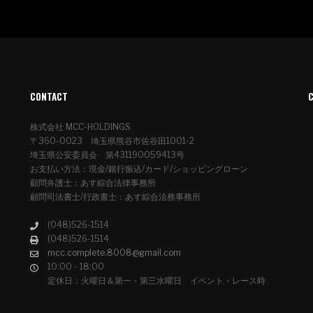
CONTACT
株式会社 MCC-HOLDINGS
〒360-0023 埼玉県熊谷市佐谷田1001-2
埼玉県公安委員会 第431190059413号
お支払い方法：現金/銀行振込/カード/ショッピングローン
顧問弁護士：あす綜合法律事務所
顧問司法書士/行政書士：あす綜合法務事務所
(048)526-1514
(048)526-1514
mcc.complete.8008@gmail.com
10:00 - 18:00
定休日：火曜日＆第一・第三水曜日 イベント・レース時