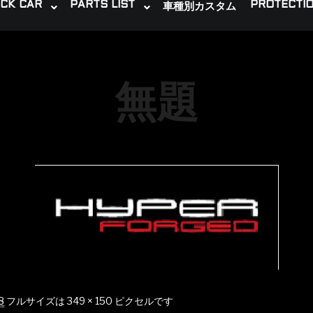
CK CAR
PARTS LIST
PROTECTIO
車種別カスタム
無題
8
フルサイズは
349 × 150
ピクセルです