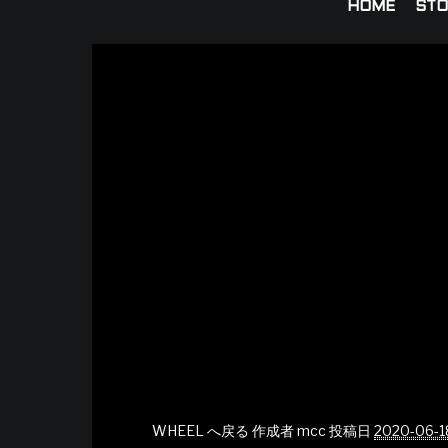
HOME
STO
WHEEL へ戻る
作成者
mcc
投稿日
2020-06-1