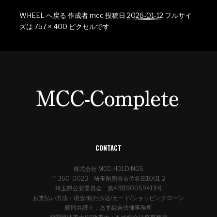
WHEEL へ戻る
作成者
mcc
投稿日
2026-01-12
フルサイ
ズは
757 × 400
ピクセルです
CONTACT
株式会社 MCC-HOLDINGS
〒360-0023 埼玉県熊谷市佐谷田1001-2
埼玉県公安委員会 第431190059413号
お支払い方法：現金/銀行振込/カード/ショッピングローン
顧問弁護士：あす綜合法律事務所