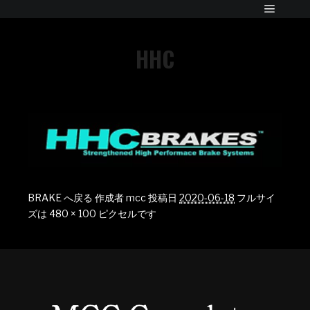
HHC
BRAKE へ戻る
作成者
mcc
投稿日
2020-06-18
フルサイ
ズは
480 × 100
ピクセルです