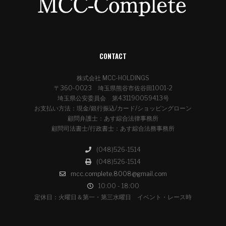
CONTACT
株式会社 MCC-HOLDINGS
〒360-0023 埼玉県熊谷市佐谷田1001-2
埼玉県公安委員会 第431190059413号
お支払い方法：現金/銀行振込/カード/ショッピングローン
顧問弁護士：あす綜合法律事務所
顧問司法書士/行政書士：あす綜合法務事務所
(048)526-1514
(048)526-1514
mcc.complete.8008@gmail.com
10:00 - 18:00
定休日：火曜日＆第一・第三水曜日 イベント・レース時