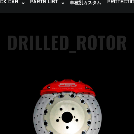
CK CAR
PARTS LIST
PROTECTIO
車種別カスタム
DRILLED_ROTOR