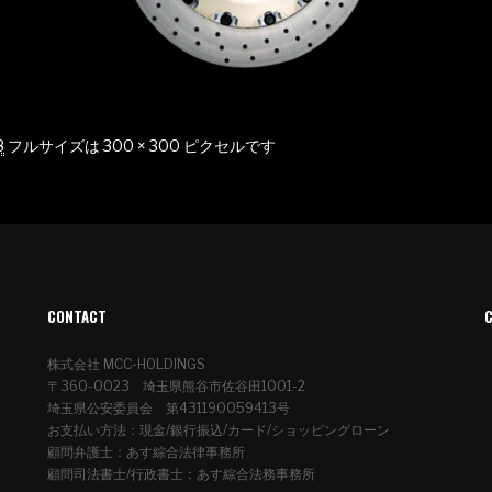
8
フルサイズは
300 × 300
ピクセルです
CONTACT
株式会社 MCC-HOLDINGS
〒360-0023 埼玉県熊谷市佐谷田1001-2
埼玉県公安委員会 第431190059413号
お支払い方法：現金/銀行振込/カード/ショッピングローン
顧問弁護士：あす綜合法律事務所
顧問司法書士/行政書士：あす綜合法務事務所