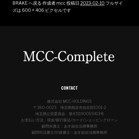
BRAKE へ戻る
作成者
mcc
投稿日
2023-02-10
フルサイ
ズは
600 × 406
ピクセルです
CONTACT
株式会社 MCC-HOLDINGS
〒360-0023 埼玉県熊谷市佐谷田1001-2
埼玉県公安委員会 第431190059413号
お支払い方法：現金/銀行振込/カード/ショッピングローン
顧問弁護士：あす綜合法律事務所
顧問司法書士/行政書士：あす綜合法務事務所