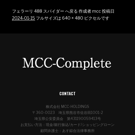
フェラーリ 488 スパイダー へ戻る
作成者
mcc
投稿日
2024-01-15
フルサイズは
640 × 480
ピクセルです
CONTACT
株式会社 MCC-HOLDINGS
〒360-0023 埼玉県熊谷市佐谷田1001-2
埼玉県公安委員会 第431190059413号
お支払い方法：現金/銀行振込/カード/ショッピングローン
顧問弁護士：あす綜合法律事務所