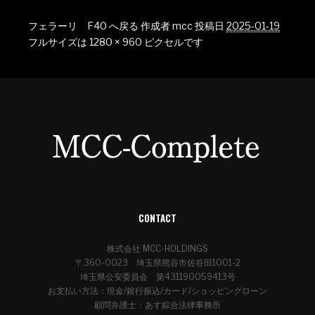
フェラーリ F40 へ戻る
作成者
mcc
投稿日
2025-01-19
フルサイズは
1280 × 960
ピクセルです
CONTACT
株式会社 MCC-HOLDINGS
〒360-0023 埼玉県熊谷市佐谷田1001-2
埼玉県公安委員会 第431190059413号
お支払い方法：現金/銀行振込/カード/ショッピングローン
顧問弁護士：あす綜合法律事務所