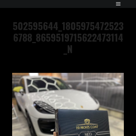
502595644_1805975472523
6788_8659519715622473114
_N