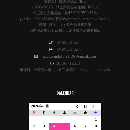
株式会社 MCC-HOLDINGS
〒360-0023 埼玉県熊谷市佐谷田1001-2
埼玉県公安委員会 第431190059413号
お支払い方法：現金/銀行振込/カード/ショッピングローン
顧問弁護士：あす綜合法律事務所
顧問司法書士/行政書士：あす綜合法務事務所
(048)526-1514
(048)526-1514
mcc.complete.8008@gmail.com
10:00 - 18:00
定休日：火曜日＆第一・第三水曜日 イベント・レース時
CALENDAR
2026年 8月
日
月
火
水
木
金
土
1
2
3
4
5
6
7
8