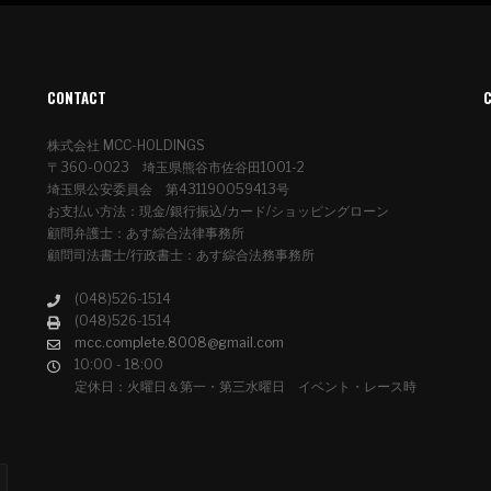
CONTACT
株式会社 MCC-HOLDINGS
〒360-0023 埼玉県熊谷市佐谷田1001-2
埼玉県公安委員会 第431190059413号
お支払い方法：現金/銀行振込/カード/ショッピングローン
顧問弁護士：あす綜合法律事務所
顧問司法書士/行政書士：あす綜合法務事務所
(048)526-1514
(048)526-1514
mcc.complete.8008@gmail.com
10:00 - 18:00
定休日：火曜日＆第一・第三水曜日 イベント・レース時