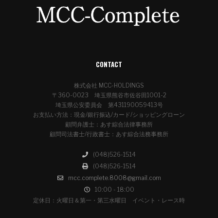
CONTACT
株式会社 MCC-HOLDINGS
〒360-0023 埼玉県熊谷市佐谷田1001-2
埼玉県公安委員会 第431190059413号
お支払い方法：現金/銀行振込/カード/ショッピングローン
顧問弁護士：あす綜合法律事務所
顧問司法書士/行政書士：あす綜合法務事務所
(048)526-1514
(048)526-1514
mcc.complete.8008@gmail.com
10:00 - 18:00
定休日：火曜日＆第一・第三水曜日 イベント・レース時