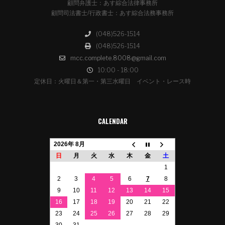
顧問弁護士：あす綜合法律事務所
顧問司法書士/行政書士：あす綜合法務事務所
(048)526-1514
(048)526-1514
mcc.complete.8008@gmail.com
10:00 - 18:00
定休日：火曜日＆第一・第三水曜日 イベント・レース時
CALENDAR
2026年 8月
日
月
火
水
木
金
土
1
2
3
4
5
6
7
8
9
10
11
12
13
14
15
16
17
18
19
20
21
22
23
24
25
26
27
28
29