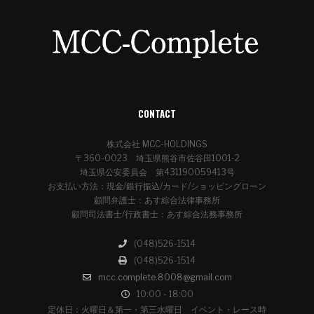
CONTACT
株式会社 MCC-HOLDINGS
〒360-0023 埼玉県熊谷市佐谷田1001-2
埼玉県公安委員会 第431190059413号
お支払い方法：現金/銀行振込/カード/ショッピングローン
顧問弁護士：あす綜合法律事務所
顧問司法書士/行政書士：あす綜合法務事務所
(048)526-1514
(048)526-1514
mcc.complete.8008@gmail.com
10:00 - 18:00
定休日：火曜日＆第一・第三水曜日 イベント・レース時