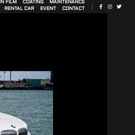
N FILM
COATING
MAINTENANCE
RENTAL CAR
EVENT
CONTACT