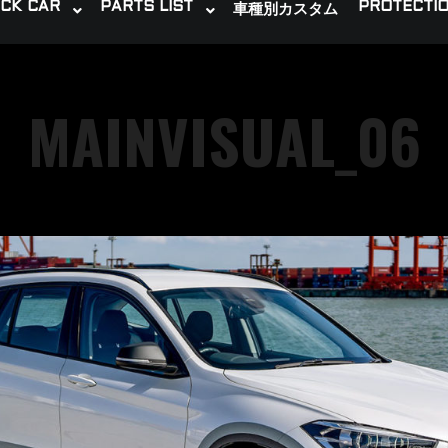
CK CAR
PARTS LIST
PROTECTIO
車種別カスタム
MAINVISUAL_06