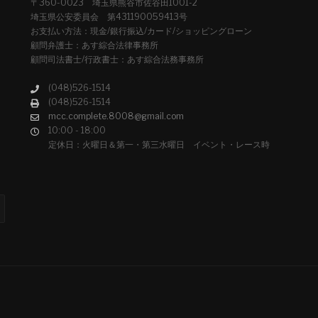
〒360-0023 埼玉県熊谷市佐谷田1001-2
埼玉県公安委員会 第431190059413号
お支払い方法：現金/銀行振込/カード/ショッピングローン
顧問弁護士：あす綜合法律事務所
顧問司法書士/行政書士：あす綜合法務事務所
(048)526-1514
(048)526-1514
mcc.complete.8008@gmail.com
10:00 - 18:00
定休日：火曜日＆第一・第三水曜日 イベント・レース時