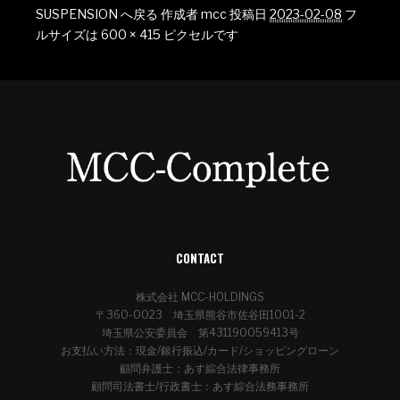
SUSPENSION へ戻る
作成者
mcc
投稿日
2023-02-08
フ
ルサイズは
600 × 415
ピクセルです
CONTACT
株式会社 MCC-HOLDINGS
〒360-0023 埼玉県熊谷市佐谷田1001-2
埼玉県公安委員会 第431190059413号
お支払い方法：現金/銀行振込/カード/ショッピングローン
顧問弁護士：あす綜合法律事務所
顧問司法書士/行政書士：あす綜合法務事務所