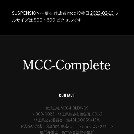
SUSPENSION へ戻る
作成者
mcc
投稿日
2023-02-10
フ
ルサイズは
900 × 600
ピクセルです
CONTACT
株式会社 MCC-HOLDINGS
〒360-0023 埼玉県熊谷市佐谷田1001-2
埼玉県公安委員会 第431190059413号
お支払い方法：現金/銀行振込/カード/ショッピングローン
顧問弁護士：あす綜合法律事務所