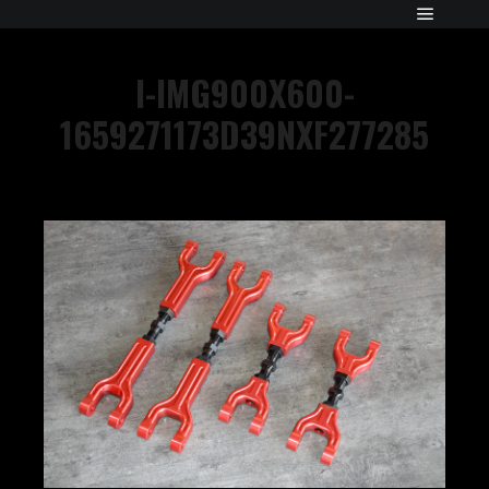
I-IMG900X600-
1659271173D39NXF277285