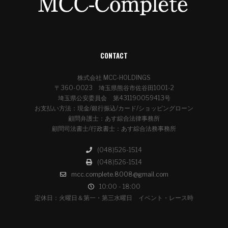
CONTACT
株式会社 MCC-HOLDINGS
〒360-0023 埼玉県熊谷市佐谷田1001-2
埼玉県公安委員会 第431190059413号
お支払い方法：現金/銀行振込/カード/ショッピングローン
顧問弁護士：あす綜合法律事務所
顧問司法書士/行政書士：あす綜合法務事務所
(048)526-1514
(048)526-1514
mcc.complete.8008@gmail.com
10:00 - 18:00
定休日：火曜日＆第一・第三水曜日 イベント・レース時