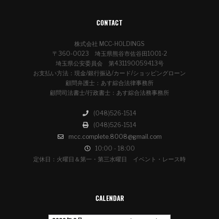
CONTACT
株式会社 MCC-HOLDINGS
〒360-0023 埼玉県熊谷市佐谷田1001-2
埼玉県公安委員会 第431190059413号
お支払い方法：現金/銀行振込/カード/ショッピングローン
顧問弁護士：あす綜合法律事務所
顧問司法書士/行政書士：あす綜合法務事務所
(048)526-1514
(048)526-1514
mcc.complete.8008@gmail.com
10:00 - 18:00
定休日：火曜日＆第一・第三水曜日 イベント・レース時
CALENDAR